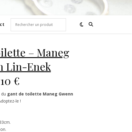
ct
oilette – Maneg
 Lin-Enek
10 €
du
gant de toilette Maneg Gwenn
Adoptez-le !
/33cm.
on.