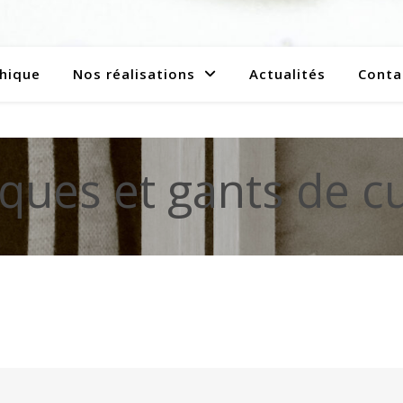
hique
Nos réalisations
Actualités
Conta
ques et gants de cu