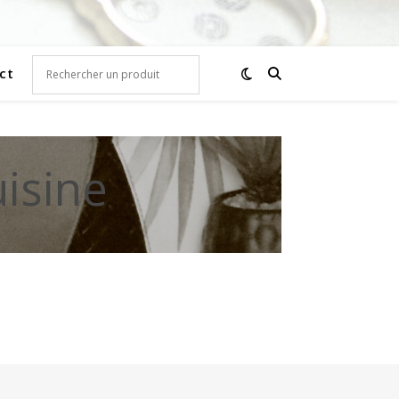
ct
isine